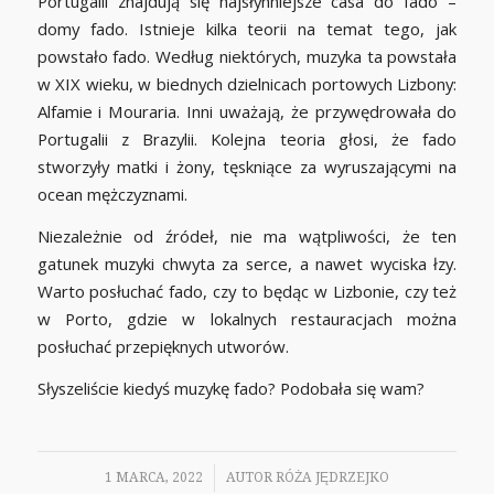
Portugalii znajdują się najsłynniejsze casa do fado –
domy fado. Istnieje kilka teorii na temat tego, jak
powstało fado. Według niektórych, muzyka ta powstała
w XIX wieku, w biednych dzielnicach portowych Lizbony:
Alfamie i Mouraria. Inni uważają, że przywędrowała do
Portugalii z Brazylii. Kolejna teoria głosi, że fado
stworzyły matki i żony, tęskniące za wyruszającymi na
ocean mężczyznami.
Niezależnie od źródeł, nie ma wątpliwości, że ten
gatunek muzyki chwyta za serce, a nawet wyciska łzy.
Warto posłuchać fado, czy to będąc w Lizbonie, czy też
w Porto, gdzie w lokalnych restauracjach można
posłuchać przepięknych utworów.
Słyszeliście kiedyś muzykę fado? Podobała się wam?
/
1 MARCA, 2022
AUTOR
RÓŻA JĘDRZEJKO